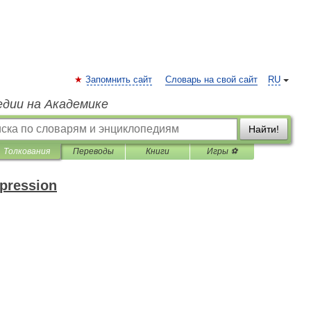
Запомнить сайт
Словарь на свой сайт
RU
едии на Академике
Найти!
Толкования
Переводы
Книги
Игры ⚽
xpression