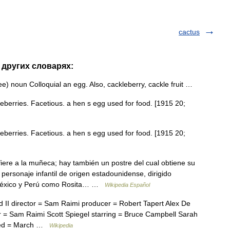
cactus
в других словарях:
ee) noun Colloquial an egg. Also, cackleberry, cackle fruit …
leberries. Facetious. a hen s egg used for food. [1915 20;
leberries. Facetious. a hen s egg used for food. [1915 20;
fiere a la muñeca; hay también un postre del cual obtiene su
ersonaje infantil de origen estadounidense, dirigido
n México y Perú como Rosita… …
Wikipedia Español
 II director = Sam Raimi producer = Robert Tapert Alex De
er = Sam Raimi Scott Spiegel starring = Bruce Campbell Sarah
eased = March …
Wikipedia