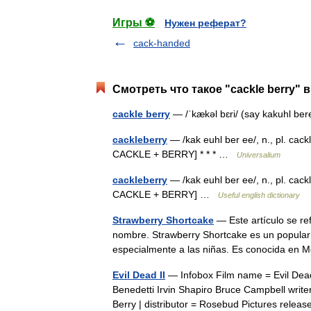
Игры ⚽
Нужен реферат?
cack-handed
Смотреть что такое "cackle berry" 
cackle berry
— /ˈkækəl bɛri/ (say kakuhl ber
cackleberry
— /kak euhl ber ee/, n., pl. cack
CACKLE + BERRY] * * * …
Universalium
cackleberry
— /kak euhl ber ee/, n., pl. cack
CACKLE + BERRY] …
Useful english dictionary
Strawberry Shortcake
— Este artículo se re
nombre. Strawberry Shortcake es un popular p
especialmente a las niñas. Es conocida e
Evil Dead II
— Infobox Film name = Evil Dead
Benedetti Irvin Shapiro Bruce Campbell writ
Berry | distributor = Rosebud Pictures rel