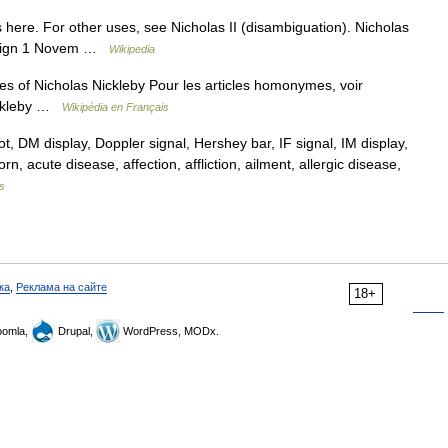
 here. For other uses, see Nicholas II (disambiguation). Nicholas
s Reign 1 Novem …
Wikipedia
s of Nicholas Nickleby Pour les articles homonymes, voir
ickleby …
Wikipédia en Français
DM display, Doppler signal, Hershey bar, IF signal, IM display,
, acute disease, affection, affliction, ailment, allergic disease,
s
ка
,
Реклама на сайте
18+
omla,
Drupal,
WordPress, MODx.