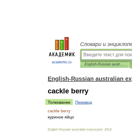
Словари и энциклоп
academic.ru
English-Russian australian expression
English-Russian australian e
cackle berry
Толкование
Перевод
cackle
berry
куриное
яйцо
English
-
Russian
australian
expression
.
2014
.