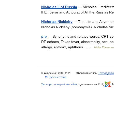
Nicholas II of Russia
— Nicholas II redirects
II Emperor and Autocrat of All the Russia
Nicholas Nickleby
— The Life and Adventure
Nicholas Nickleby (homonymie). Nicholas N
pip
— Synonyms and related words: CRT spot, 
RF echoes, Texas fever, abnormality, ace, acorn
allergy, anthrax, aphthous… …
Moby Thesauru
© Академик, 2000-2026
Обратная связь:
Техподдерж
👣 Путешествия
Экспорт словарей на сайты
, сделанные на PHP,
Jo